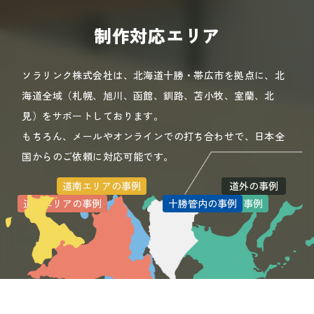
制作対応エリア
ソラリンク株式会社は、北海道十勝・帯広市を拠点に、北
海道全域（札幌、旭川、函館、釧路、苫小牧、室蘭、北
見）をサポートしております。
もちろん、メールやオンラインでの打ち合わせで、日本全
国からのご依頼に対応可能です。
道南エリアの事例
道外の事例
道北エリアの事例
道央エリアの事例
十勝管内の事例
道東エリアの事例