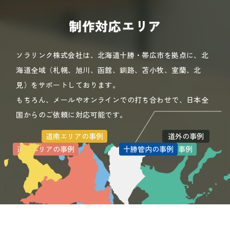
制作対応エリア
ソラリンク株式会社は、北海道十勝・帯広市を拠点に、北
海道全域（札幌、旭川、函館、釧路、苫小牧、室蘭、北
見）をサポートしております。
もちろん、メールやオンラインでの打ち合わせで、日本全
国からのご依頼に対応可能です。
道南エリアの事例
道外の事例
道北エリアの事例
道央エリアの事例
十勝管内の事例
道東エリアの事例