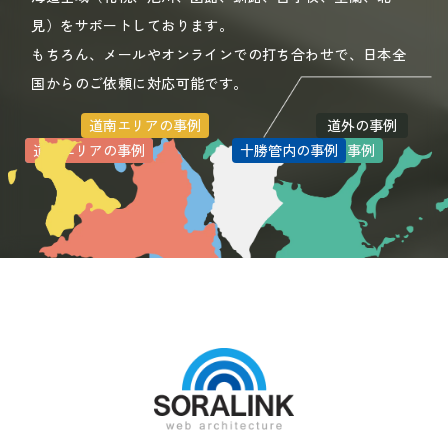
見）をサポートしております。
もちろん、メールやオンラインでの打ち合わせで、日本全
国からのご依頼に対応可能です。
道南エリアの事例
道外の事例
道北エリアの事例
道央エリアの事例
十勝管内の事例
道東エリアの事例