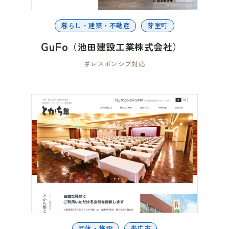
暮らし・建築・不動産
芽室町
GuFo
（池田建設工業株式会社）
＃レスポンシブ対応
団体・施設
帯広市