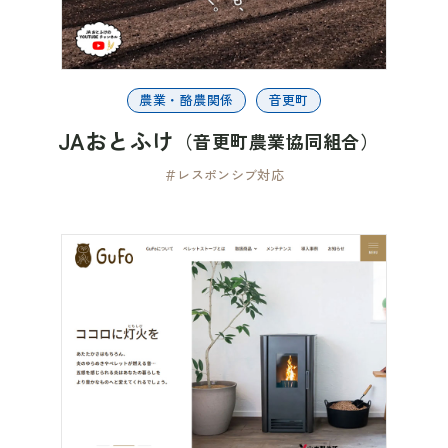
農業・酪農関係
音更町
JAおとふけ
（音更町農業協同組合）
＃レスポンシブ対応