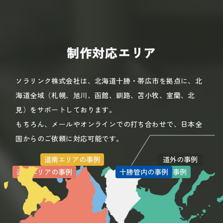
制作対応エリア
ソラリンク株式会社は、北海道十勝・帯広市を拠点に、北
海道全域（札幌、旭川、函館、釧路、苫小牧、室蘭、北
見）をサポートしております。
もちろん、メールやオンラインでの打ち合わせで、日本全
国からのご依頼に対応可能です。
道南エリアの事例
道外の事例
道北エリアの事例
道央エリアの事例
十勝管内の事例
道東エリアの事例