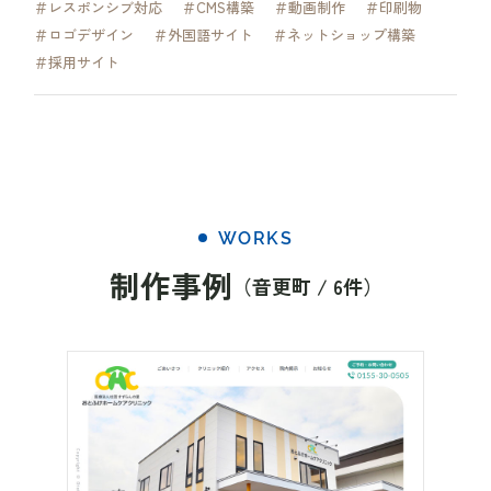
＃レスポンシブ対応
＃CMS構築
＃動画制作
＃印刷物
＃ロゴデザイン
＃外国語サイト
＃ネットショップ構築
＃採用サイト
WORKS
制作事例
（音更町 / 6件）