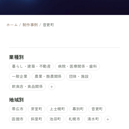
ホーム
/
制作事例
/
音更町
業種別
暮らし・建築・不動産
病院・医療関係・歯科
一般企業
農業・酪農関係
団体・施設
飲食店・食品関係
地域別
帯広市
芽室町
上士幌町
幕別町
音更町
函館市
斜里町
池田町
札幌市
清水町