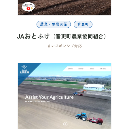
農業・酪農関係
音更町
JAおとふけ
（音更町農業協同組合）
＃レスポンシブ対応