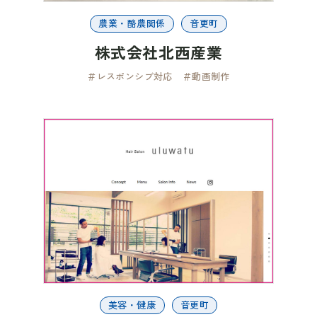
農業・酪農関係
音更町
株式会社北西産業
＃レスポンシブ対応
＃動画制作
美容・健康
音更町