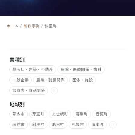
ホーム
/
制作事例
/
斜里町
業種別
暮らし・建築・不動産
病院・医療関係・歯科
一般企業
農業・酪農関係
団体・施設
飲食店・食品関係
地域別
帯広市
芽室町
上士幌町
幕別町
音更町
函館市
斜里町
池田町
札幌市
清水町