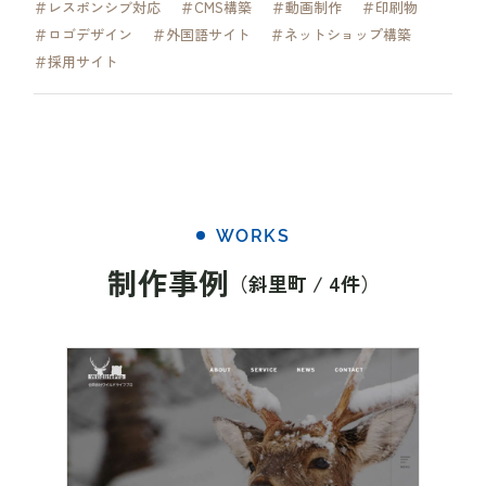
＃レスポンシブ対応
＃CMS構築
＃動画制作
＃印刷物
＃ロゴデザイン
＃外国語サイト
＃ネットショップ構築
＃採用サイト
WORKS
制作事例
（斜里町 / 4件）