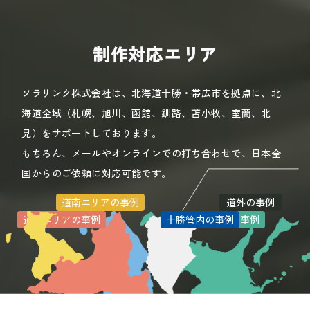
制作対応エリア
ソラリンク株式会社は、北海道十勝・帯広市を拠点に、北
海道全域（札幌、旭川、函館、釧路、苫小牧、室蘭、北
見）をサポートしております。
もちろん、メールやオンラインでの打ち合わせで、日本全
国からのご依頼に対応可能です。
道南エリアの事例
道外の事例
道北エリアの事例
道央エリアの事例
十勝管内の事例
道東エリアの事例